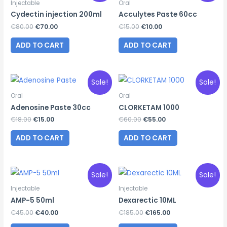
Injectable
Oral
Cydectin injection 200ml
Acculytes Paste 60cc
Original
Current
Original
Current
€
80.00
€
70.00
€
15.00
€
10.00
price
price
price
price
was:
is:
was:
is:
ADD TO CART
ADD TO CART
€80.00.
€70.00.
€15.00.
€10.00.
Sale!
Sale!
Oral
Oral
Adenosine Paste 30cc
CLORKETAM 1000
Original
Current
Original
Current
€
18.00
€
15.00
€
60.00
€
55.00
price
price
price
price
was:
is:
was:
is:
ADD TO CART
ADD TO CART
€18.00.
€15.00.
€60.00.
€55.00.
Sale!
Sale!
Injectable
Injectable
AMP-5 50ml
Dexarectic 10ML
Original
Current
Original
Current
€
45.00
€
40.00
€
185.00
€
165.00
price
price
price
price