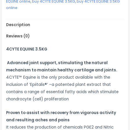
EQUINE online
,
buy 4CYTE EQUINE 3.5KG
,
buy 4CYTE EQUINE 3.5KG
online
Description
Reviews (0)
4CYTE EQUINE 3.5KG
Advanced joint support, stimulating the natural
mechanism to maintain healthy cartilage and joints.
4CYTE™ Equine is the only product available with the
inclusion of ‘Epiitalis®’ –a patented plant extract that
contains a range of essential fatty acids which stimulate
chondrocyte (cell) proliferation
Proven to assist with recovery from vigorous activity
and resulting aches and pains
It reduces the production of chemicals PGE2 and Nitric