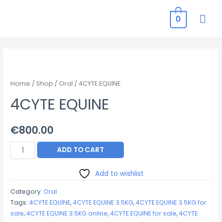
MAI
0
ME
Home
/
Shop
/
Oral
/ 4CYTE EQUINE
4CYTE EQUINE
€
800.00
4CYTE
ADD TO CART
EQUINE
quantity
Add to wishlist
Category:
Oral
Tags:
4CYTE EQUINE
,
4CYTE EQUINE 3.5KG
,
4CYTE EQUINE 3.5KG for
sale
,
4CYTE EQUINE 3.5KG online
,
4CYTE EQUINE for sale
,
4CYTE