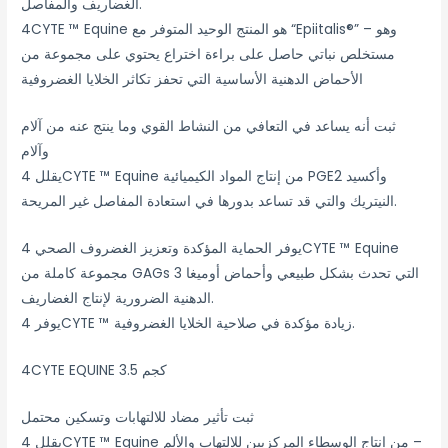
الغضاريف والمفاصل.
4CYTE ™ Equine هو المنتج الوحيد المتوفر مع “Epiitalis®” – وهو
مستخلص نباتي حاصل على براءة اختراع يحتوي على مجموعة من
الأحماض الدهنية الأساسية التي تحفز تكاثر الخلايا الغضروفية
ثبت أنه يساعد في التعافي من النشاط القوي وما ينتج عنه من آلام
وآلام
يقلل 4CYTE ™ Equine من إنتاج المواد الكيميائية PGE2 وأكسيد
النيتريك والتي قد تساعد بدورها في استعادة المفاصل غير المريحة.
يوفر الحماية المؤكدة وتعزيز الغضروف الصحي 4CYTE ™ Equine
مجموعة كاملة من GAGs التي تحدث بشكل طبيعي وأحماض أوميغا 3
الدهنية الضرورية لإنتاج الغضاريف.
يوفر 4CYTE ™ زيادة مؤكدة في صلاحية الخلايا الغضروفية.
4CYTE EQUINE 3.5 كجم
ثبت تأثير مضاد للالتهابات وتسكين محتمل
يقلل 4CYTE ™ Equine من إنتاج الوسطاء المركزيين للالتهاب والألم –