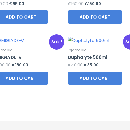
Original
Current
Original
Current
0.00
€
65.00
€
160.00
€
150.00
price
price
price
price
was:
is:
was:
is:
ADD TO CART
ADD TO CART
€80.00.
€65.00.
€160.00.
€150.00.
Sale!
Sa
ectable
Injectable
IGLYDE-V
Duphalyte 500ml
Original
Current
Original
Current
00.00
€
180.00
€
40.00
€
35.00
price
price
price
price
was:
is:
was:
is:
ADD TO CART
ADD TO CART
€200.00.
€180.00.
€40.00.
€35.00.