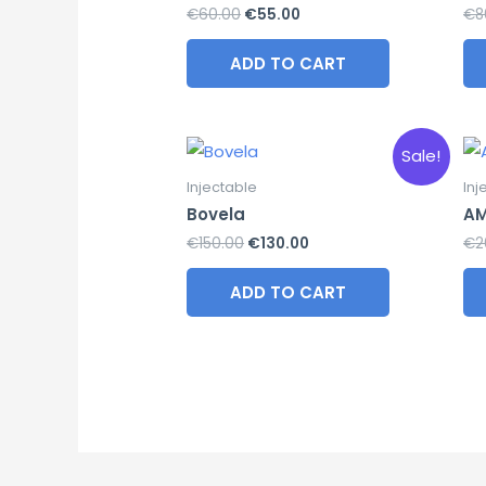
Original
Current
€
60.00
€
55.00
€
8
price
price
was:
is:
ADD TO CART
€60.00.
€55.00.
Sale!
Injectable
Inj
Bovela
AM
Original
Current
€
150.00
€
130.00
€
2
price
price
was:
is:
ADD TO CART
€150.00.
€130.00.