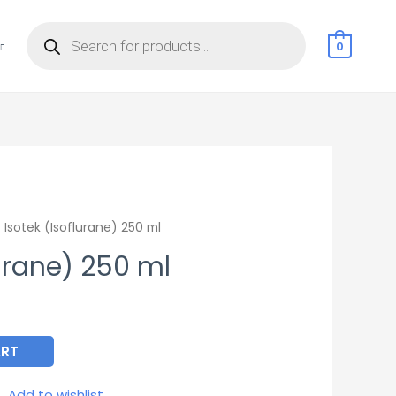
Products
search
0
 Isotek (Isoflurane) 250 ml
lurane) 250 ml
ART
Add to wishlist