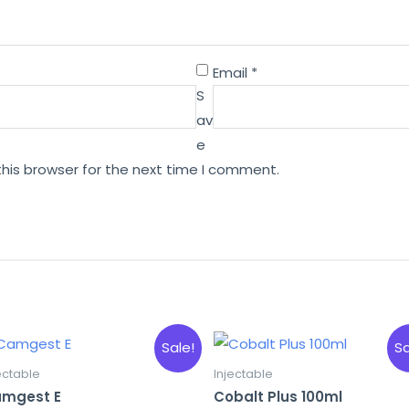
Email
*
S
av
e
this browser for the next time I comment.
Sale!
Sa
ectable
Injectable
mgest E
Cobalt Plus 100ml