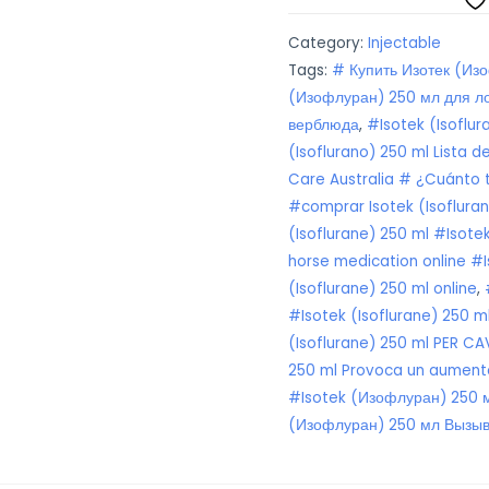
ml
Category:
Injectable
quantity
Tags:
# Купить Изотек (Из
(Изофлуран) 250 мл для л
верблюда
,
#Isotek (Isoflu
(Isoflurano) 250 ml Lista 
Care Australia # ¿Cuánto t
#comprar Isotek (Isoflura
(Isoflurane) 250 ml #Isote
horse medication online #I
(Isoflurane) 250 ml online
,
#Isotek (Isoflurane) 250 
(Isoflurane) 250 ml PER C
250 ml Provoca un aumento
#Isotek (Изофлуран) 250
(Изофлуран) 250 мл Вызыва