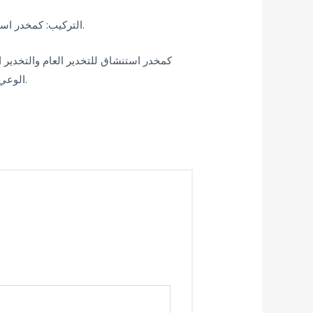
التركيب: كمخدر استنشاق ذو طاقة عالية – مائة جرام (99.9٪) لكل 100 مل من الدواء أو 250 جرام (99.9٪) لكل 250 مل. لايوجد اي سواغ.
الوعي في جميع أنحاء عمليات التنظير البطني والتنظير الحركي ، وعمليات الدماغ والعمود الفقري ، وجراحة الحوادث والتوليد.