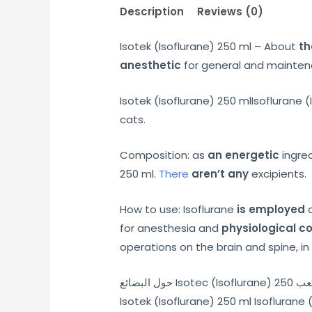
Description
Reviews (0)
Isotek (Isoflurane) 250 ml – About
th
anesthetic
for general and mainte
Isotek (Isoflurane) 250 mlIsoflurane
cats.
Composition: as
an energetic
ingre
250 ml.
There
aren’t any
excipients.
How to use: Isoflurane
is employed
a
for anesthesia and
physiological c
operations on the brain and spine, i