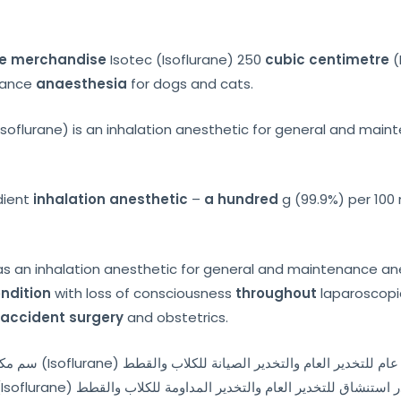
e merchandise
Isotec (Isoflurane) 250
cubic centimetre
(
nance
anaesthesia
for dogs and cats.
 (Isoflurane) is an inhalation anesthetic for general and ma
dient
inhalation anesthetic
–
a hundred
g (99.9%) per 100 
s an inhalation anesthetic for general and maintenance anes
ondition
with loss of consciousness
throughout
laparoscopi
n
accident surgery
and obstetrics.