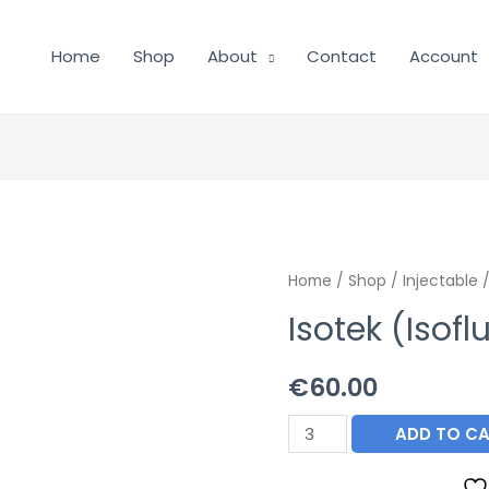
Home
Shop
About
Contact
Account
Home
/
Shop
/
Injectable
/
Isotek (Isof
€
60.00
Isotek
ADD TO C
(Isoflurane)
250