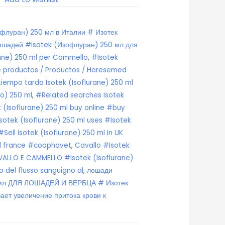
офлуран) 250 мл в Италии # Изотек
ошадей #Isotek (Изофлуран) 250 мл для
rane) 250 ml per Cammello
,
#Isotek
de productos / Productos / Horesemed
iempo tarda Isotek (Isoflurane) 250 ml
no) 250 ml
,
#Related searches Isotek
k (Isoflurane) 250 ml buy online #buy
sotek (Isoflurane) 250 ml uses #Isotek
#Sell Isotek (Isoflurane) 250 ml In UK
ml france #coophavet
,
Cavallo #Isotek
AVALLO E CAMMELLO #Isotek (Isoflurane)
 del flusso sanguigno al
,
лошади
 мл ДЛЯ ЛОШАДЕЙ И ВЕРБЦА # Изотек
ет увеличение притока крови к