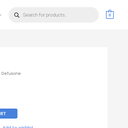
Products
search
0
 Defusone
ART
Add to wishlist