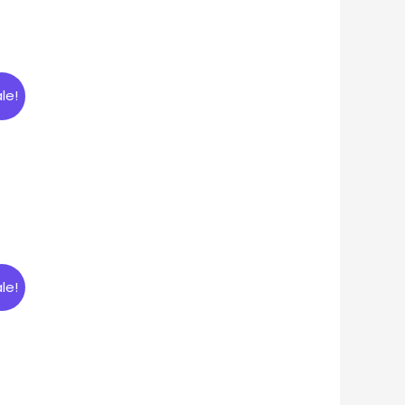
le!
le!