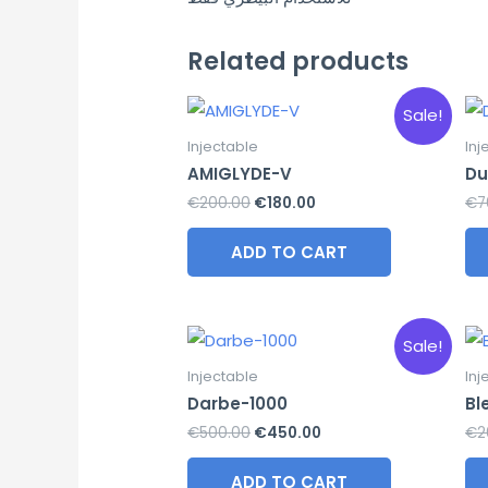
Related products
Sale!
Injectable
Inj
AMIGLYDE-V
Du
Original
Current
€
200.00
€
180.00
€
7
price
price
was:
is:
ADD TO CART
€200.00.
€180.00.
Sale!
Injectable
Inj
Darbe-1000
Bl
Original
Current
€
500.00
€
450.00
€
2
price
price
was:
is:
ADD TO CART
€500.00.
€450.00.