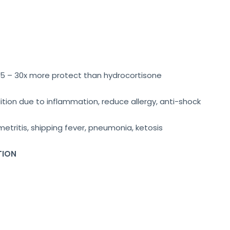
s 15 – 30x more protect than hydrocortisone
ition due to inflammation, reduce allergy, anti-shock
etritis, shipping fever, pneumonia, ketosis
TION