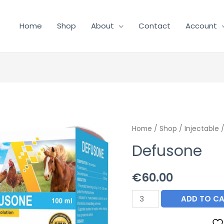
Home
Shop
About
Contact
Account
Home
/
Shop
/
Injectable
/
Defusone
€
60.00
Defusone
ADD TO C
quantity